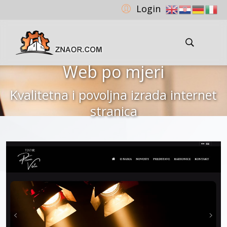
Login
Web po mjeri
Kvalitetna i povoljna izrada internet
stranica